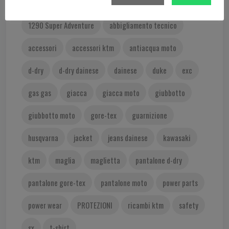
350 SX-F
400 EXC
450 EXC
1290 Super Adventure
abbigliamento tecnico
accessori
accessori ktm
antiacqua moto
d-dry
d-dry dainese
dainese
duke
exc
gas gas
giacca
giacca moto
giubbotto
giubbotto moto
gore-tex
guarnizione
husqvarna
jacket
jeans dainese
kawasaki
ktm
maglia
maglietta
pantalone d-dry
pantalone gore-tex
pantalone moto
power parts
power wear
PROTEZIONI
ricambi ktm
safety
sx
t-shirt