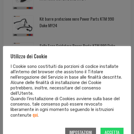
Kit barre protezione nere Power Parts KTM 990
Duke MY24
Sella Ergo Guidatore Power Parts KTM 990 Duke
MY24
Utilizzo dei Cookie
I Cookie sono costituiti da porzioni di codice installate
all'interno del browser che assistono il Titolare
nell’erogazione del Servizio in base alle finalità descritte.
Alcune delle finalità di installazione dei Cookie
Tag cloud dei prodotti
potrebbero, inoltre, necessitare del consenso
dell'Utente.
Quando l’installazione di Cookies avviene sulla base del
consenso, tale consenso può essere revocato
125 EXC
125 SX
250 EXC
250 EXC-F
liberamente in ogni momento seguendo le istruzioni
qui
contenute
.
250 SX
250 SX-F
300 EXC
350 EXC-F
IMPOSTAZIONI
ACCETTA