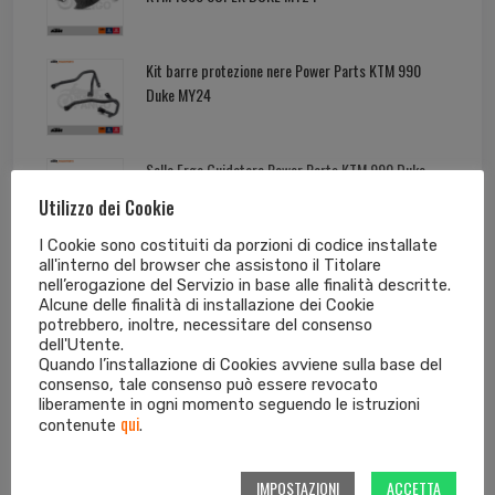
Kit barre protezione nere Power Parts KTM 990
Duke MY24
Sella Ergo Guidatore Power Parts KTM 990 Duke
MY24
Utilizzo dei Cookie
I Cookie sono costituiti da porzioni di codice installate
all'interno del browser che assistono il Titolare
nell’erogazione del Servizio in base alle finalità descritte.
Alcune delle finalità di installazione dei Cookie
Tag cloud dei prodotti
potrebbero, inoltre, necessitare del consenso
dell'Utente.
Quando l’installazione di Cookies avviene sulla base del
consenso, tale consenso può essere revocato
125 EXC
125 SX
250 EXC
250 EXC-F
liberamente in ogni momento seguendo le istruzioni
qui
contenute
.
250 SX
250 SX-F
300 EXC
350 EXC-F
IMPOSTAZIONI
ACCETTA