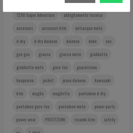
350 SX-F
400 EXC
450 EXC
1290 Super Adventure
abbigliamento tecnico
accessori
accessori ktm
antiacqua moto
d-dry
d-dry dainese
dainese
duke
exc
gas gas
giacca
giacca moto
giubbotto
giubbotto moto
gore-tex
guarnizione
husqvarna
jacket
jeans dainese
kawasaki
ktm
maglia
maglietta
pantalone d-dry
pantalone gore-tex
pantalone moto
power parts
power wear
PROTEZIONI
ricambi ktm
safety
sx
t-shirt