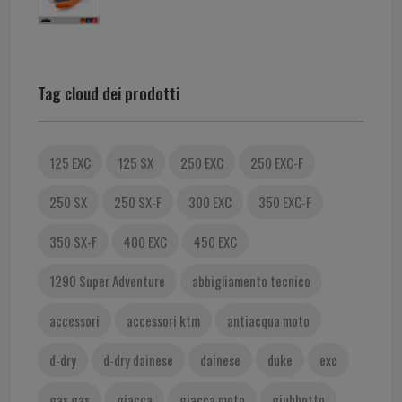
Tag cloud dei prodotti
125 EXC
125 SX
250 EXC
250 EXC-F
250 SX
250 SX-F
300 EXC
350 EXC-F
350 SX-F
400 EXC
450 EXC
1290 Super Adventure
abbigliamento tecnico
accessori
accessori ktm
antiacqua moto
d-dry
d-dry dainese
dainese
duke
exc
gas gas
giacca
giacca moto
giubbotto