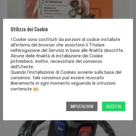
Utilizzo dei Cookie
I Cookie sono costituiti da porzioni di codice installate
all'interno del browser che assistono il Titolare
nell’erogazione del Servizio in base alle finalità descritte.
Set 4 boccole motorino avviamento KTM...
Alcune delle finalità di installazione dei Cookie
potrebbero, inoltre, necessitare del consenso
19,03
€
dell'Utente.
Quando l’installazione di Cookies avviene sulla base del
consenso, tale consenso può essere revocato
liberamente in ogni momento seguendo le istruzioni
qui
contenute
.
IMPOSTAZIONI
ACCETTA