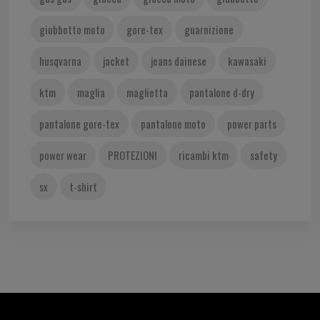
giubbotto moto
gore-tex
guarnizione
husqvarna
jacket
jeans dainese
kawasaki
ktm
maglia
maglietta
pantalone d-dry
pantalone gore-tex
pantalone moto
power parts
power wear
PROTEZIONI
ricambi ktm
safety
sx
t-shirt