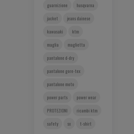
guarnizione
husqvarna
jacket
jeans dainese
kawasaki
ktm
maglia
maglietta
pantalone d-dry
pantalone gore-tex
pantalone moto
power parts
power wear
PROTEZIONI
ricambi ktm
safety
sx
t-shirt