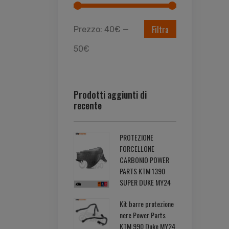
Filtra
Prezzo:
40€
—
50€
Prodotti aggiunti di
recente
PROTEZIONE
FORCELLONE
CARBONIO POWER
PARTS KTM 1390
SUPER DUKE MY24
Kit barre protezione
nere Power Parts
KTM 990 Duke MY24