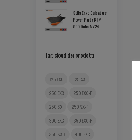
Sella Ergo Guidatore
Power Parts KTM
990 Duke MY24
Tag cloud dei prodotti
125 EXC
125 SX
250 EXC
250 EXC-F
250 SX
250 SX-F
300 EXC
350 EXC-F
350 SX-F
400 EXC