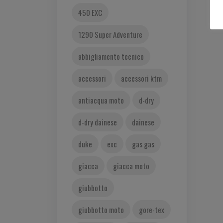
450 EXC
1290 Super Adventure
abbigliamento tecnico
accessori
accessori ktm
antiacqua moto
d-dry
d-dry dainese
dainese
duke
exc
gas gas
giacca
giacca moto
giubbotto
giubbotto moto
gore-tex