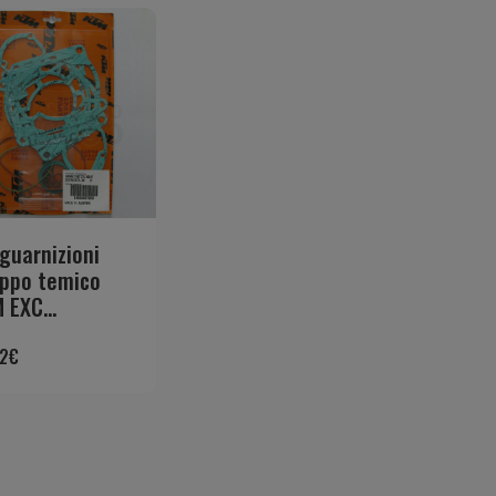
 guarnizioni
ppo temico
 EXC...
72
€