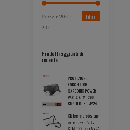
Filtra
Prezzo:
20€
—
30€
Prodotti aggiunti di
recente
PROTEZIONE
FORCELLONE
CARBONIO POWER
PARTS KTM 1390
SUPER DUKE MY24
Kit barre protezione
nere Power Parts
KTM 990 Duke MY24