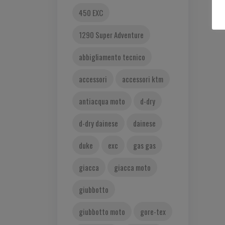
450 EXC
1290 Super Adventure
abbigliamento tecnico
accessori
accessori ktm
antiacqua moto
d-dry
d-dry dainese
dainese
duke
exc
gas gas
giacca
giacca moto
giubbotto
giubbotto moto
gore-tex