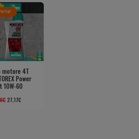
ferta!
o motore 4T
TOREX Power
t 10W-60
96
€
27,17
€