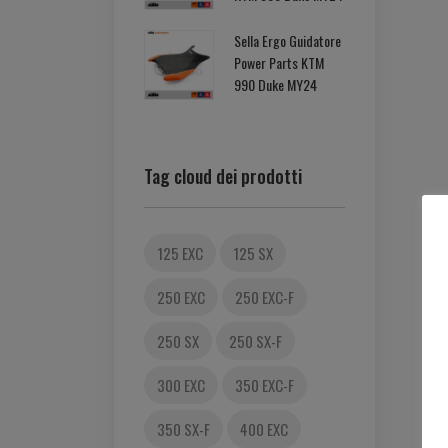
Sella Ergo Guidatore
Power Parts KTM
990 Duke MY24
Tag cloud dei prodotti
125 EXC
125 SX
250 EXC
250 EXC-F
250 SX
250 SX-F
300 EXC
350 EXC-F
350 SX-F
400 EXC