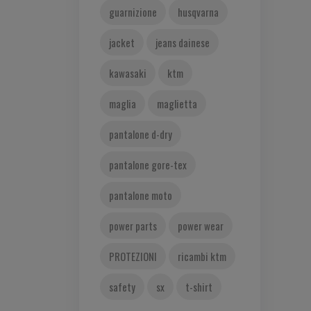
guarnizione
husqvarna
jacket
jeans dainese
kawasaki
ktm
maglia
maglietta
pantalone d-dry
pantalone gore-tex
pantalone moto
power parts
power wear
PROTEZIONI
ricambi ktm
safety
sx
t-shirt