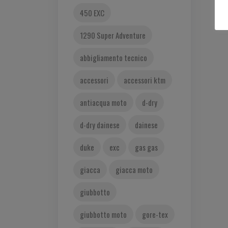
450 EXC
1290 Super Adventure
abbigliamento tecnico
accessori
accessori ktm
antiacqua moto
d-dry
d-dry dainese
dainese
duke
exc
gas gas
giacca
giacca moto
giubbotto
giubbotto moto
gore-tex