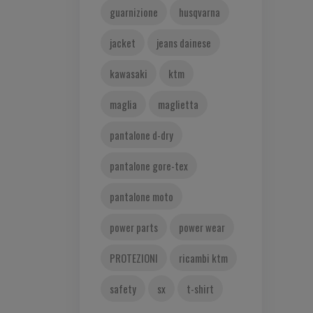
guarnizione
husqvarna
jacket
jeans dainese
kawasaki
ktm
maglia
maglietta
pantalone d-dry
pantalone gore-tex
pantalone moto
power parts
power wear
PROTEZIONI
ricambi ktm
safety
sx
t-shirt