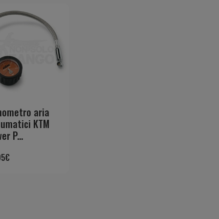
ometro aria
umatici KTM
er P...
95
€