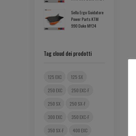
Sella Ergo Guidatore
Power Parts KTM
990 Duke MY24
Tag cloud dei prodotti
125 EXC
125 SX
250 EXC
250 EXC-F
250 SX
250 SX-F
300 EXC
350 EXC-F
350 SX-F
400 EXC