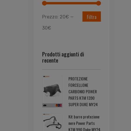
Filtra
Prezzo:
20€
—
30€
Prodotti aggiunti di
recente
PROTEZIONE
FORCELLONE
CARBONIO POWER
PARTS KTM 1390
SUPER DUKE MY24
Kit barre protezione
nere Power Parts
KTM 990 Duke MY24