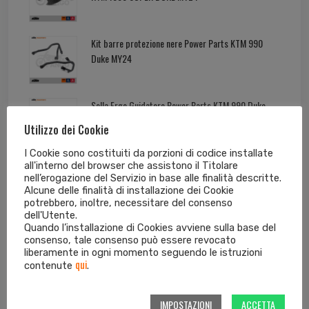
Kit barre protezione nere Power Parts KTM 990
Duke MY24
Sella Ergo Guidatore Power Parts KTM 990 Duke
MY24
Utilizzo dei Cookie
I Cookie sono costituiti da porzioni di codice installate
all'interno del browser che assistono il Titolare
nell’erogazione del Servizio in base alle finalità descritte.
Alcune delle finalità di installazione dei Cookie
Tag cloud dei prodotti
potrebbero, inoltre, necessitare del consenso
dell'Utente.
Quando l’installazione di Cookies avviene sulla base del
consenso, tale consenso può essere revocato
125 EXC
125 SX
250 EXC
250 EXC-F
liberamente in ogni momento seguendo le istruzioni
qui
contenute
.
250 SX
250 SX-F
300 EXC
350 EXC-F
IMPOSTAZIONI
ACCETTA