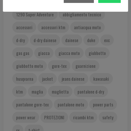
350 SX-F
400 EXC
450 EXC
1290 Super Adventure
abbigliamento tecnico
accessori
accessori ktm
antiacqua moto
d-dry
d-dry dainese
dainese
duke
exc
gas gas
giacca
giacca moto
giubbotto
giubbotto moto
gore-tex
guarnizione
husqvarna
jacket
jeans dainese
kawasaki
ktm
maglia
maglietta
pantalone d-dry
pantalone gore-tex
pantalone moto
power parts
power wear
PROTEZIONI
ricambi ktm
safety
sx
t-shirt