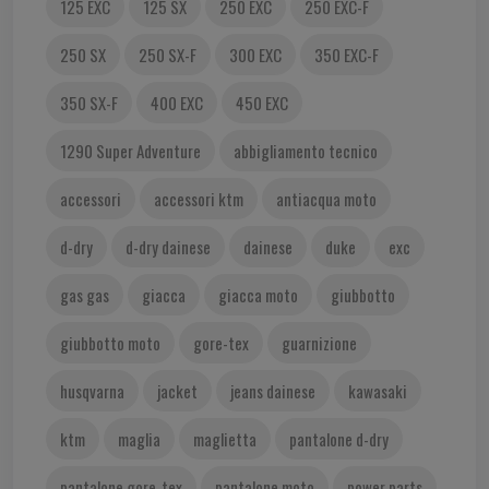
125 EXC
125 SX
250 EXC
250 EXC-F
250 SX
250 SX-F
300 EXC
350 EXC-F
350 SX-F
400 EXC
450 EXC
1290 Super Adventure
abbigliamento tecnico
accessori
accessori ktm
antiacqua moto
d-dry
d-dry dainese
dainese
duke
exc
gas gas
giacca
giacca moto
giubbotto
giubbotto moto
gore-tex
guarnizione
husqvarna
jacket
jeans dainese
kawasaki
ktm
maglia
maglietta
pantalone d-dry
pantalone gore-tex
pantalone moto
power parts