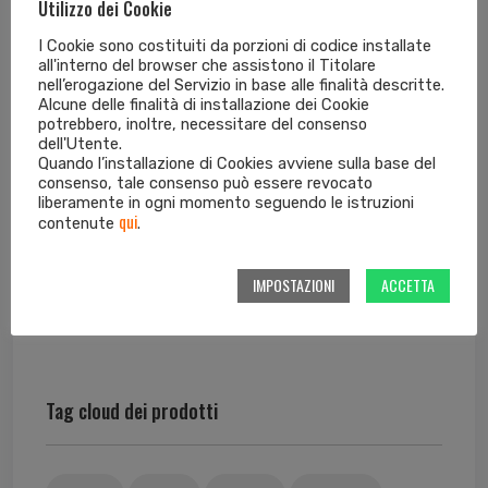
Utilizzo dei Cookie
I Cookie sono costituiti da porzioni di codice installate
all'interno del browser che assistono il Titolare
PROTEZIONE FORCELLONE CARBONIO POWER PARTS
nell’erogazione del Servizio in base alle finalità descritte.
KTM 1390 SUPER DUKE MY24
Alcune delle finalità di installazione dei Cookie
potrebbero, inoltre, necessitare del consenso
dell'Utente.
Quando l’installazione di Cookies avviene sulla base del
Kit barre protezione nere Power Parts KTM 990
consenso, tale consenso può essere revocato
Duke MY24
liberamente in ogni momento seguendo le istruzioni
qui
contenute
.
Sella Ergo Guidatore Power Parts KTM 990 Duke
IMPOSTAZIONI
ACCETTA
MY24
Tag cloud dei prodotti