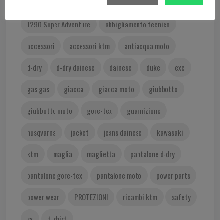
350 SX-F
400 EXC
450 EXC
1290 Super Adventure
abbigliamento tecnico
accessori
accessori ktm
antiacqua moto
d-dry
d-dry dainese
dainese
duke
exc
gas gas
giacca
giacca moto
giubbotto
giubbotto moto
gore-tex
guarnizione
husqvarna
jacket
jeans dainese
kawasaki
ktm
maglia
maglietta
pantalone d-dry
pantalone gore-tex
pantalone moto
power parts
power wear
PROTEZIONI
ricambi ktm
safety
sx
t-shirt