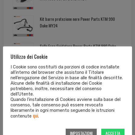
Kit barre protezione nere Power Parts KTM 990
Duke MY24
Sella Ergo Guidatore Power Parts KTM 990 Duke
MY24
Utilizzo dei Cookie
I Cookie sono costituiti da porzioni di codice installate
all'interno del browser che assistono il Titolare
nell’erogazione del Servizio in base alle finalità descritte.
Alcune delle finalità di installazione dei Cookie
Tag cloud dei prodotti
potrebbero, inoltre, necessitare del consenso
dell'Utente.
Quando l’installazione di Cookies avviene sulla base del
consenso, tale consenso può essere revocato
125 EXC
125 SX
250 EXC
250 EXC-F
liberamente in ogni momento seguendo le istruzioni
qui
contenute
.
250 SX
250 SX-F
300 EXC
350 EXC-F
IMPOSTAZIONI
ACCETTA