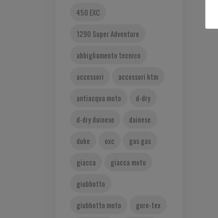
450 EXC
1290 Super Adventure
abbigliamento tecnico
accessori
accessori ktm
antiacqua moto
d-dry
d-dry dainese
dainese
duke
exc
gas gas
giacca
giacca moto
giubbotto
giubbotto moto
gore-tex