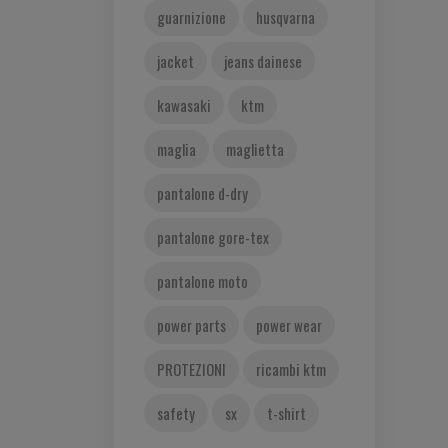
guarnizione
husqvarna
jacket
jeans dainese
kawasaki
ktm
maglia
maglietta
pantalone d-dry
pantalone gore-tex
pantalone moto
power parts
power wear
PROTEZIONI
ricambi ktm
safety
sx
t-shirt