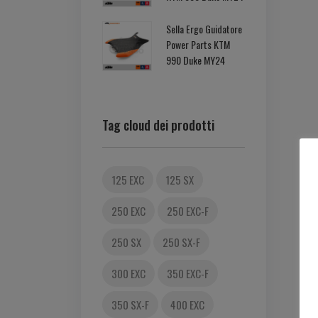
Sella Ergo Guidatore
Power Parts KTM
990 Duke MY24
Tag cloud dei prodotti
125 EXC
125 SX
250 EXC
250 EXC-F
250 SX
250 SX-F
300 EXC
350 EXC-F
350 SX-F
400 EXC