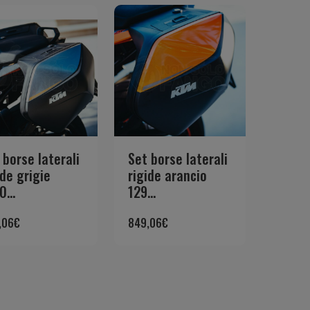
 borse laterali
Set borse laterali
ide grigie
rigide arancio
0...
129...
,06
€
849,06
€