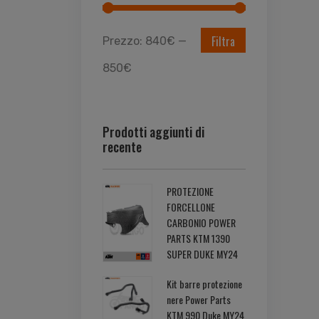
Filtra
Prezzo:
840€
—
850€
Prodotti aggiunti di
recente
PROTEZIONE
FORCELLONE
CARBONIO POWER
PARTS KTM 1390
SUPER DUKE MY24
Kit barre protezione
nere Power Parts
KTM 990 Duke MY24