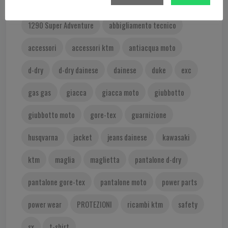
350 SX-F
400 EXC
450 EXC
1290 Super Adventure
abbigliamento tecnico
accessori
accessori ktm
antiacqua moto
d-dry
d-dry dainese
dainese
duke
exc
gas gas
giacca
giacca moto
giubbotto
giubbotto moto
gore-tex
guarnizione
husqvarna
jacket
jeans dainese
kawasaki
ktm
maglia
maglietta
pantalone d-dry
pantalone gore-tex
pantalone moto
power parts
power wear
PROTEZIONI
ricambi ktm
safety
sx
t-shirt