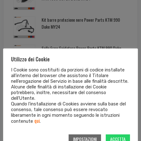
Kit barre protezione nere Power Parts KTM 990
Duke MY24
Sella Ergo Guidatore Power Parts KTM 990 Duke
MY24
Utilizzo dei Cookie
I Cookie sono costituiti da porzioni di codice installate
all'interno del browser che assistono il Titolare
nell’erogazione del Servizio in base alle finalità descritte.
Alcune delle finalità di installazione dei Cookie
Tag cloud dei prodotti
potrebbero, inoltre, necessitare del consenso
dell'Utente.
Quando l’installazione di Cookies avviene sulla base del
consenso, tale consenso può essere revocato
125 EXC
125 SX
250 EXC
250 EXC-F
liberamente in ogni momento seguendo le istruzioni
qui
contenute
.
250 SX
250 SX-F
300 EXC
350 EXC-F
IMPOSTAZIONI
ACCETTA