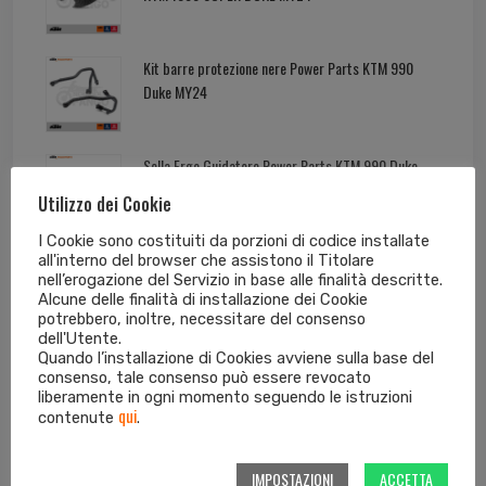
Kit barre protezione nere Power Parts KTM 990
Duke MY24
Sella Ergo Guidatore Power Parts KTM 990 Duke
MY24
Utilizzo dei Cookie
I Cookie sono costituiti da porzioni di codice installate
all'interno del browser che assistono il Titolare
nell’erogazione del Servizio in base alle finalità descritte.
Alcune delle finalità di installazione dei Cookie
Tag cloud dei prodotti
potrebbero, inoltre, necessitare del consenso
dell'Utente.
Quando l’installazione di Cookies avviene sulla base del
consenso, tale consenso può essere revocato
125 EXC
125 SX
250 EXC
250 EXC-F
liberamente in ogni momento seguendo le istruzioni
qui
contenute
.
250 SX
250 SX-F
300 EXC
350 EXC-F
IMPOSTAZIONI
ACCETTA