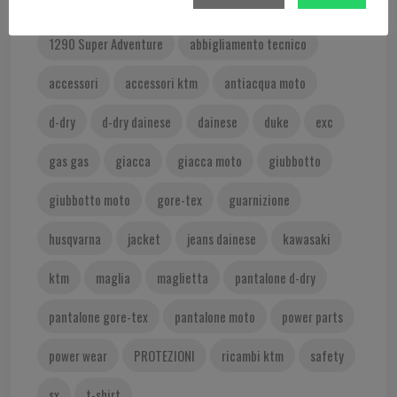
350 SX-F
400 EXC
450 EXC
1290 Super Adventure
abbigliamento tecnico
accessori
accessori ktm
antiacqua moto
d-dry
d-dry dainese
dainese
duke
exc
gas gas
giacca
giacca moto
giubbotto
giubbotto moto
gore-tex
guarnizione
husqvarna
jacket
jeans dainese
kawasaki
ktm
maglia
maglietta
pantalone d-dry
pantalone gore-tex
pantalone moto
power parts
power wear
PROTEZIONI
ricambi ktm
safety
sx
t-shirt