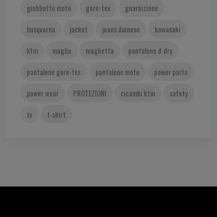
giubbotto moto
gore-tex
guarnizione
husqvarna
jacket
jeans dainese
kawasaki
ktm
maglia
maglietta
pantalone d-dry
pantalone gore-tex
pantalone moto
power parts
power wear
PROTEZIONI
ricambi ktm
safety
sx
t-shirt