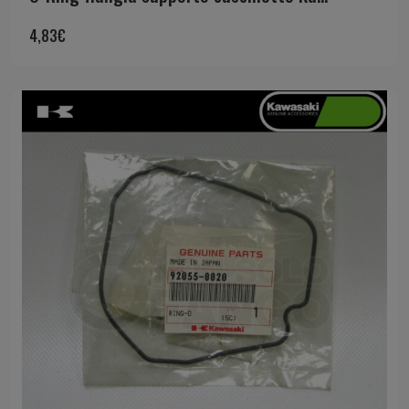
4,83
€