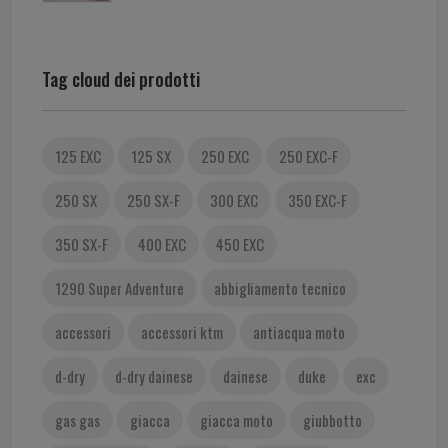
Tag cloud dei prodotti
125 EXC
125 SX
250 EXC
250 EXC-F
250 SX
250 SX-F
300 EXC
350 EXC-F
350 SX-F
400 EXC
450 EXC
1290 Super Adventure
abbigliamento tecnico
accessori
accessori ktm
antiacqua moto
d-dry
d-dry dainese
dainese
duke
exc
gas gas
giacca
giacca moto
giubbotto