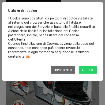
Casco moto Integrale K-5 S E2205 MULT...
Utilizzo dei Cookie
399,95
€
299,96
€
I Cookie sono costituiti da porzioni di codice installate
all'interno del browser che assistono il Titolare
nell’erogazione del Servizio in base alle finalità descritte.
Alcune delle finalità di installazione dei Cookie
potrebbero, inoltre, necessitare del consenso
dell'Utente.
In offerta!
Quando l’installazione di Cookies avviene sulla base del
consenso, tale consenso può essere revocato
liberamente in ogni momento seguendo le istruzioni
qui
contenute
.
IMPOSTAZIONI
ACCETTA