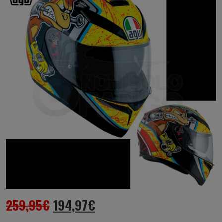
259,95
€
194,97
€