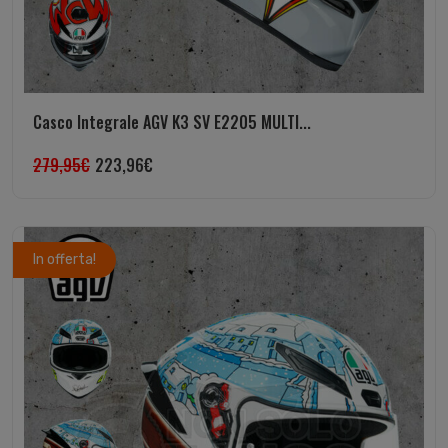
Casco Integrale AGV K3 SV E2205 MULTI...
279,95
€
223,96
€
In offerta!