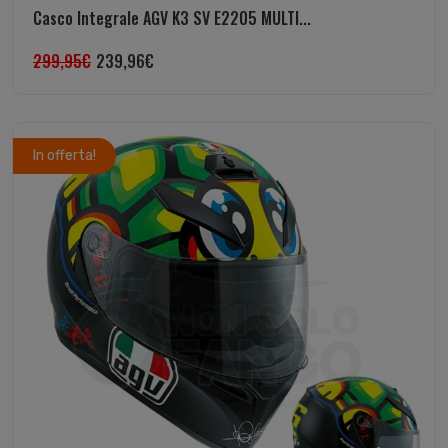
Casco Integrale AGV K3 SV E2205 MULTI...
299,95
€
239,96
€
In offerta!