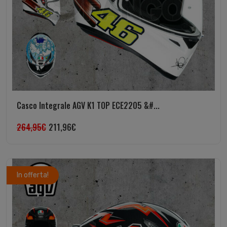
Casco Integrale AGV K1 TOP ECE2205 &#...
264,95
€
211,96
€
In offerta!