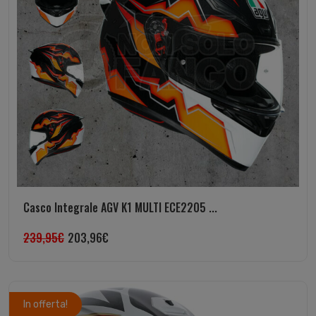
Casco Integrale AGV K1 MULTI ECE2205 ...
239,95
€
203,96
€
In offerta!