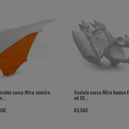
rchio cassa filtro sinistro
Scatola cassa filtro bianco 
c...
ed SX...
93
€
63,56
€