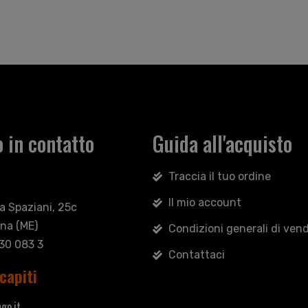
 in contatto
Guida all'acquisto
Traccia il tuo ordine
Il mio account
sa Spaziani, 25c
na (ME)
Condizioni generali di vend
030 083 3
Contattaci
capiti
go.it