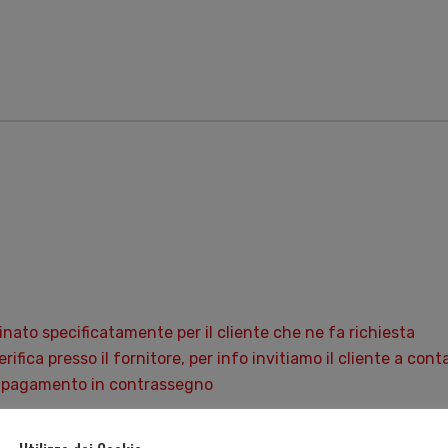
nato specificatamente per il cliente che ne fa richiesta
verifica presso il fornitore, per info invitiamo il cliente a c
 il pagamento in contrassegno