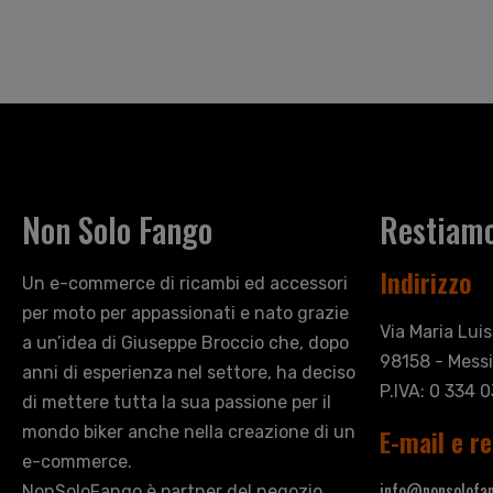
Non Solo Fango
Restiamo
Indirizzo
Un e-commerce di ricambi ed accessori
per moto per appassionati e nato grazie
Via Maria Lui
a un’idea di Giuseppe Broccio che, dopo
98158 - Messi
anni di esperienza nel settore, ha deciso
P.IVA: 0 334 
di mettere tutta la sua passione per il
mondo biker anche nella creazione di un
E-mail e re
e-commerce.
info@nonsolofan
NonSoloFango è partner del negozio