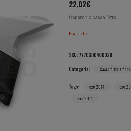
22,02
€
Coperchio cassa filtro
Esaurito
SKU:
7770600400028
Categoria:
Cassa filtro e fian
Tags:
exc 2014
exc 20
sxc 2014