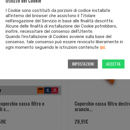
Utilizzo dei Cookie
I Cookie sono costituiti da porzioni di codice installate
all'interno del browser che assistono il Titolare
nell’erogazione del Servizio in base alle finalità descritte.
Alcune delle finalità di installazione dei Cookie potrebbero,
inoltre, necessitare del consenso dell'Utente.
Quando l’installazione di Cookies avviene sulla base del
consenso, tale consenso può essere revocato liberamente in
qui
ogni momento seguendo le istruzioni contenute
.
IMPOSTAZIONI
ACCETTA
coperchio cassa filtro e
Coperchio cassa filtro destr
i c...
arancio...
59
€
28,91
€