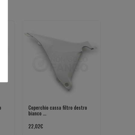
o
Coperchio cassa filtro destro
bianco ...
22,02
€