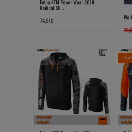
Felpa KTM Power Wear 2019
Radical Sli...
Wor
74,91
€
78,
In o