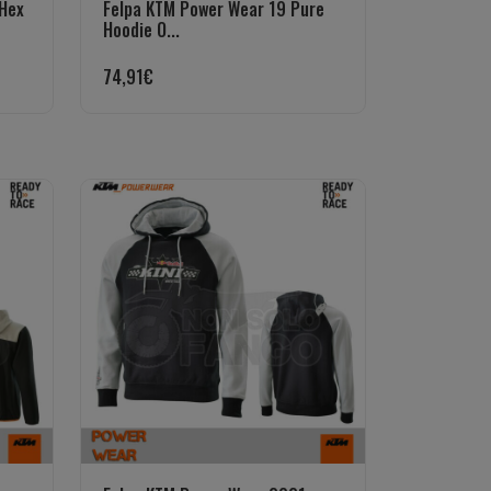
Hex
Felpa KTM Power Wear 19 Pure
Hoodie O...
74,91
€