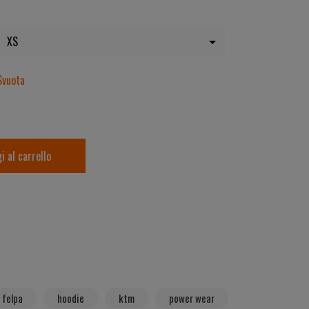
Svuota
i al carrello
felpa
hoodie
ktm
power wear