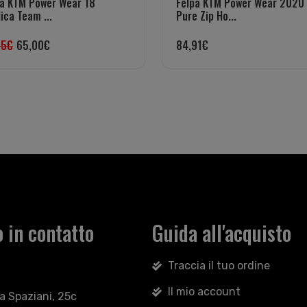
pa KTM Power Wear 18
Felpa KTM Power Wear 2020
ica Team ...
Pure Zip Ho...
25
€
65,00
€
84,91
€
 in contatto
Guida all'acquisto
Traccia il tuo ordine
Il mio account
sa Spaziani, 25c