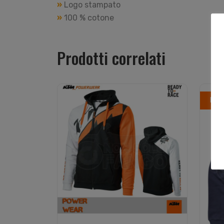
»
Logo stampato
»
100 % cotone
Prodotti correlati
In o