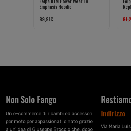
Felpa KTM Power Wear 18
Fel
Emphasis Hoodie
Repl
89,91
€
81,
Non Solo Fango
Restiamo
Indirizzo
Un e-commerce di ricambi ed accessori
per moto per appassionati e nato grazie
Via Maria Lui
a un’idea di Giuseppe Broccio che, dopo