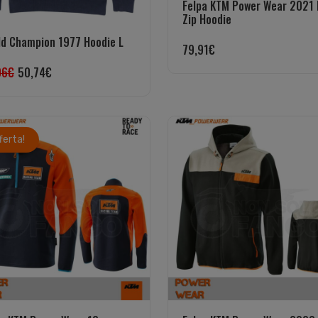
Felpa KTM Power Wear 2021 
Zip Hoodie
ld Champion 1977 Hoodie L
79,91
€
06
€
50,74
€
fferta!