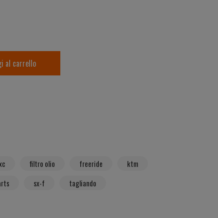
i al carrello
xc
filtro olio
freeride
ktm
arts
sx-f
tagliando