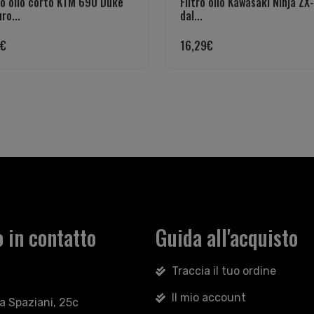
ro olio corto KTM 690 Duke
Filtro olio Kawasaki Ninja ZX
ro...
dal...
€
16,29
€
 in contatto
Guida all'acquisto
Traccia il tuo ordine
Il mio account
sa Spaziani, 25c