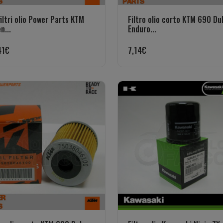
filtri olio Power Parts KTM
Filtro olio corto KTM 690 Du
n...
Enduro...
41
€
7,14
€