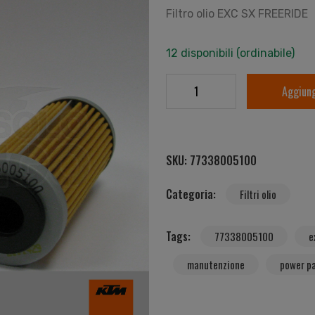
Filtro olio EXC SX FREERIDE
12 disponibili (ordinabile)
Aggiung
SKU:
77338005100
Categoria:
Filtri olio
Tags:
77338005100
e
manutenzione
power p