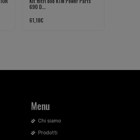
-10R
Kit filtri olio KTM Power Parts
690 D...
61,18
€
Menu
Chi siamo
Prodotti