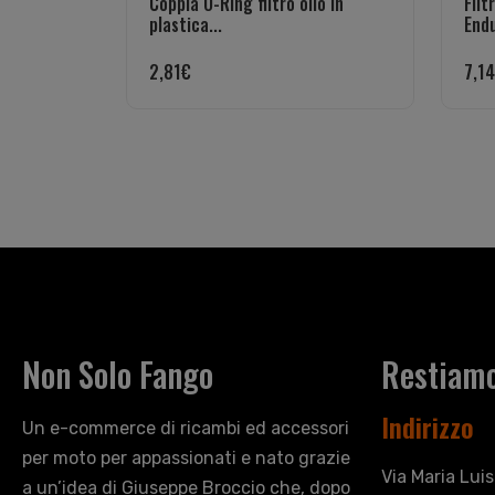
Coppia O-Ring filtro olio in
Filt
plastica...
Endu
2,81
€
7,14
Non Solo Fango
Restiamo
Indirizzo
Un e-commerce di ricambi ed accessori
per moto per appassionati e nato grazie
Via Maria Lui
a un’idea di Giuseppe Broccio che, dopo