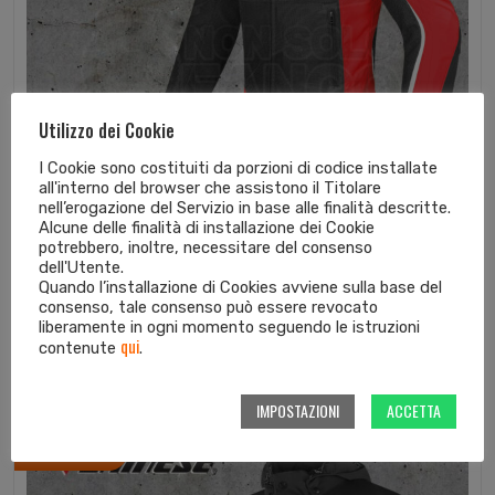
Utilizzo dei Cookie
I Cookie sono costituiti da porzioni di codice installate
all'interno del browser che assistono il Titolare
nell’erogazione del Servizio in base alle finalità descritte.
Alcune delle finalità di installazione dei Cookie
potrebbero, inoltre, necessitare del consenso
dell'Utente.
Quando l’installazione di Cookies avviene sulla base del
Giubbotto Dainese HYDRA FLUX D-DRY Bl...
consenso, tale consenso può essere revocato
liberamente in ogni momento seguendo le istruzioni
239,95
€
203,96
€
qui
contenute
.
IMPOSTAZIONI
ACCETTA
In offerta!