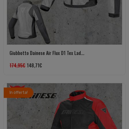
Giubbotto Dainese Air Flux D1 Tex Lad...
174,95
€
148,71
€
In offerta!