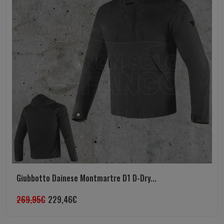
Giubbotto Dainese Montmartre D1 D-Dry...
269,95
€
229,46
€