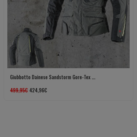
Giubbotto Dainese Sandstorm Gore-Tex ...
499,95
€
424,96
€