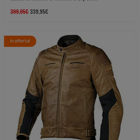
399,95
€
339,95
€
In offerta!