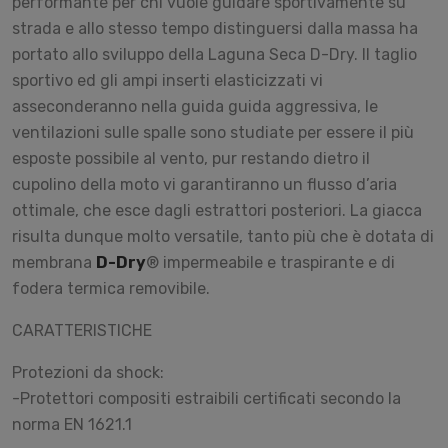
performante per chi vuole guidare sportivamente su
strada e allo stesso tempo distinguersi dalla massa ha
portato allo sviluppo della Laguna Seca D-Dry. Il taglio
sportivo ed gli ampi inserti elasticizzati vi
asseconderanno nella guida guida aggressiva, le
ventilazioni sulle spalle sono studiate per essere il più
esposte possibile al vento, pur restando dietro il
cupolino della moto vi garantiranno un flusso d’aria
ottimale, che esce dagli estrattori posteriori. La giacca
risulta dunque molto versatile, tanto più che è dotata di
membrana
D-Dry
® impermeabile e traspirante e di
fodera termica removibile.
CARATTERISTICHE
Protezioni da shock:
-Protettori compositi estraibili certificati secondo la
norma EN 1621.1