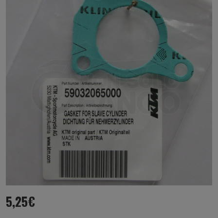
5,25
€