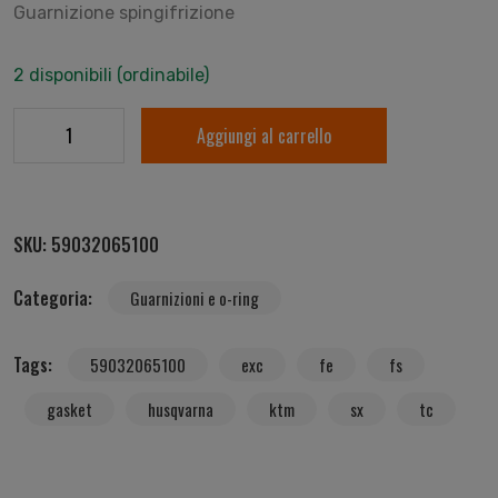
Guarnizione spingifrizione
2 disponibili (ordinabile)
Aggiungi al carrello
SKU:
59032065100
Categoria:
Guarnizioni e o-ring
Tags:
59032065100
exc
fe
fs
gasket
husqvarna
ktm
sx
tc