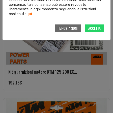
Quando l’installazione di Cookies avviene sulla base del
consenso, tale consenso può essere revocato
liberamente in ogni momento seguendo le istruzioni
qui
contenute
.
IMPOSTAZIONI
ACCETTA
Kit guarnizioni motore KTM 125 200 EX...
192,15
€