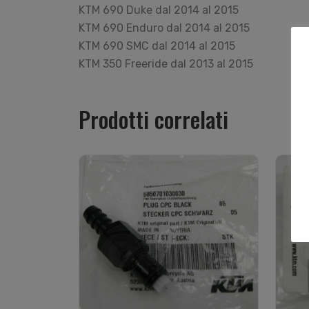
KTM 690 Duke dal 2014 al 2015
KTM 690 Enduro dal 2014 al 2015
KTM 690 SMC dal 2014 al 2015
KTM 350 Freeride dal 2013 al 2015
Prodotti correlati