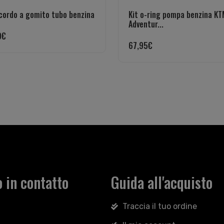
cordo a gomito tubo benzina
Kit o-ring pompa benzina KT
Adventur...
9
€
67,95
€
 in contatto
Guida all'acquisto
Traccia il tuo ordine