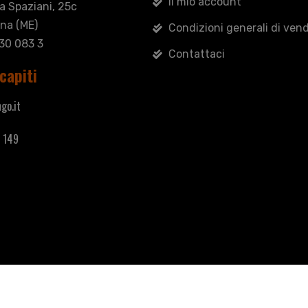
Il mio account
sa Spaziani, 25c
na (ME)
Condizioni generali di vend
030 083 3
Contattaci
capiti
go.it
 149
useppe - Tutti i diritti riservati.