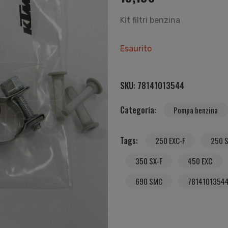
Kit filtri benzina
Esaurito
SKU:
78141013544
Categoria:
Pompa benzina
Tags:
250 EXC-F
250 S
350 SX-F
450 EXC
690 SMC
7814101354