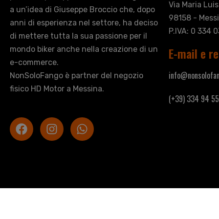
Via Maria Lui
a un’idea di Giuseppe Broccio che, dopo
98158 - Messi
anni di esperienza nel settore, ha deciso
P.IVA: 0 334 
di mettere tutta la sua passione per il
mondo biker anche nella creazione di un
E-mail e re
e-commerce.
info@nonsolofan
NonSoloFango è partner del negozio
fisico HD Motor a Messina.
(+39) 334 94 55
Copyright © 2026 Non Solo Fango di Broccio Gi