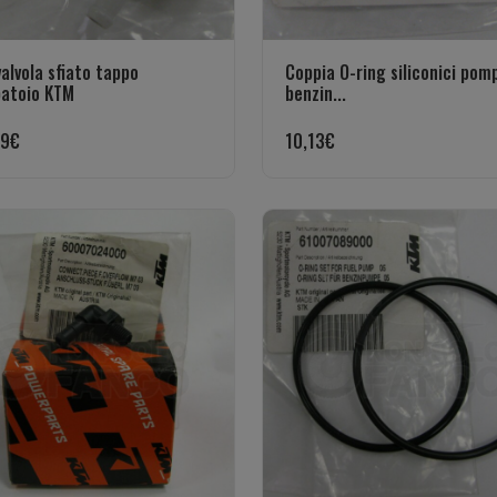
valvola sfiato tappo
Coppia O-ring siliconici pom
batoio KTM
benzin...
39
€
10,13
€