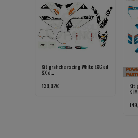
Kit grafiche racing White EXC ed
SX d...
Kit 
139,02
€
KTM 
149