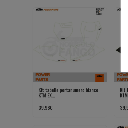
Kit tabelle portanumero bianco
Kit 
KTM EX...
KTM 
39,96
€
39,