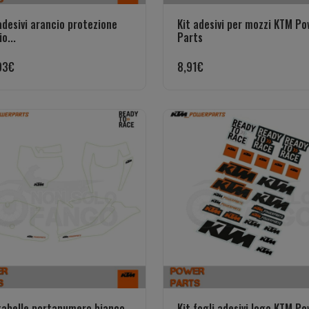
adesivi arancio protezione
Kit adesivi per mozzi KTM Po
io...
Parts
93
€
8,91
€
tabelle portanumero bianco
Kit fogli adesivi logo KTM P