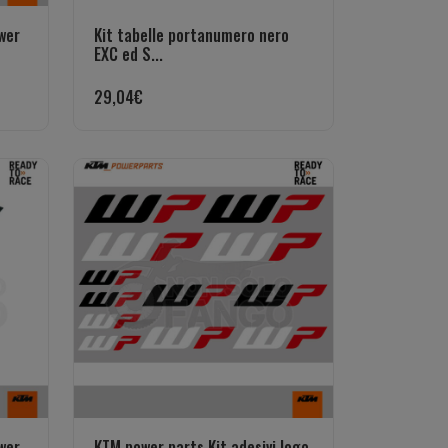
wer
Kit tabelle portanumero nero
EXC ed S...
29,04
€
ower
KTM power parts Kit adesivi logo