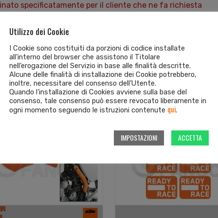
nato specificatamente per il cliente che ne fa richiesta
verifica presso il fornitore, per info invitiamo il cliente a c
Utilizzo dei Cookie
 il pagamento in contrassegno
I Cookie sono costituiti da porzioni di codice installate
all'interno del browser che assistono il Titolare
nell’erogazione del Servizio in base alle finalità descritte.
Alcune delle finalità di installazione dei Cookie potrebbero,
inoltre, necessitare del consenso dell'Utente.
Quando l’installazione di Cookies avviene sulla base del
consenso, tale consenso può essere revocato liberamente in
qui
ogni momento seguendo le istruzioni contenute
.
IMPOSTAZIONI
ACCETTA