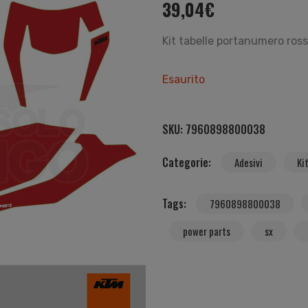
39,04
€
Kit tabelle portanumero ros
Esaurito
SKU:
7960898800038
Categorie:
Adesivi
Ki
Tags:
7960898800038
power parts
sx