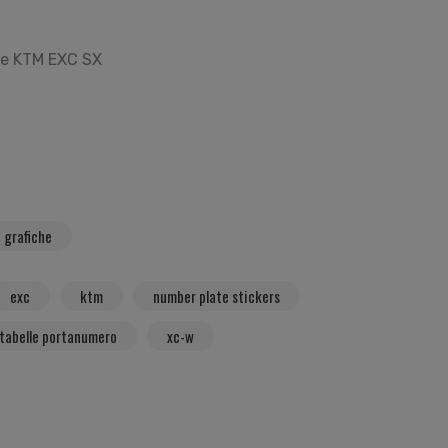
se KTM EXC SX
t grafiche
exc
ktm
number plate stickers
tabelle portanumero
xc-w