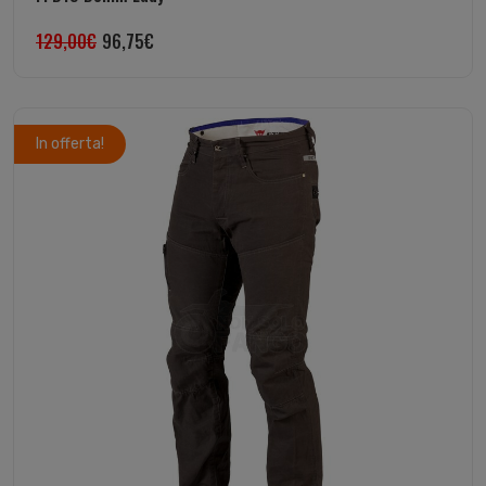
129,00
€
96,75
€
In offerta!