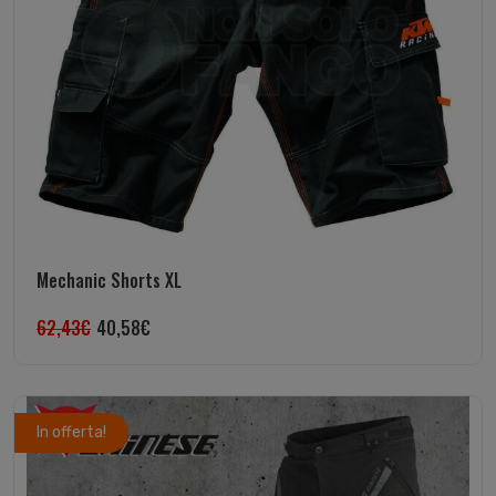
Mechanic Shorts XL
62,43
€
40,58
€
In offerta!