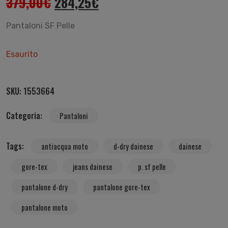
379,00
€
284,25
€
Pantaloni SF Pelle
Esaurito
SKU:
1553664
Categoria:
Pantaloni
Tags:
antiacqua moto
d-dry dainese
dainese
gore-tex
jeans dainese
p. sf pelle
pantalone d-dry
pantalone gore-tex
pantalone moto