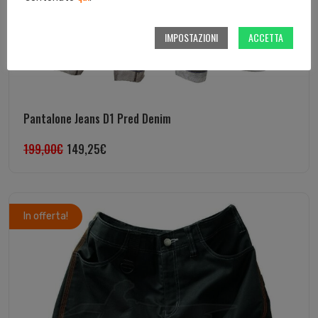
IMPOSTAZIONI
ACCETTA
Pantalone Jeans D1 Pred Denim
199,00
€
149,25
€
In offerta!