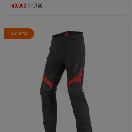
149,00
€
111,75
€
In offerta!