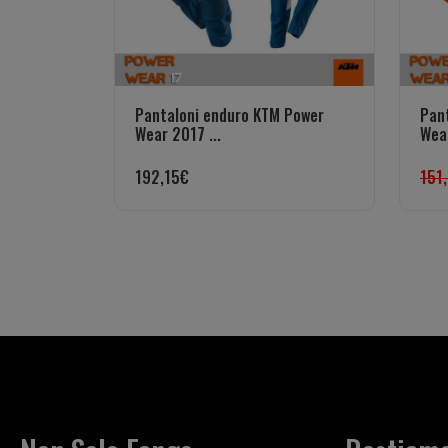
Pantaloni enduro KTM Power
Pan
Wear 2017 ...
Wear
192,15
€
151