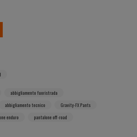
d
abbigliamento fuoristrada
abbigliamento tecnico
Gravity-FX Pants
one enduro
pantalone off-road