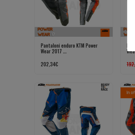
Pantaloni enduro KTM Power
Pan
Wear 2017 ...
Wear
202,34
€
192
In o