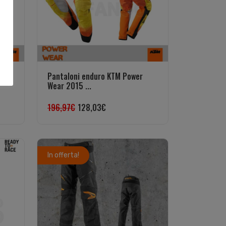
Pantaloni enduro KTM Power
Wear 2015 ...
196,97
€
128,03
€
In offerta!