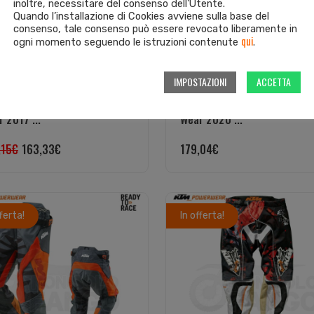
inoltre, necessitare del consenso dell'Utente.
Quando l’installazione di Cookies avviene sulla base del
consenso, tale consenso può essere revocato liberamente in
qui
ogni momento seguendo le istruzioni contenute
.
IMPOSTAZIONI
ACCETTA
taloni enduro KTM Power
Pantaloni enduro KTM Power
 2017 ...
Wear 2020 ...
,15
€
163,33
€
179,04
€
fferta!
In offerta!