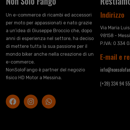
Non Solo Fango
Restiamo
Indirizzo
Un e-commerce di ricambi ed accessori
per moto per appassionati e nato grazie
Via Maria Lui
a un’idea di Giuseppe Broccio che, dopo
98158 - Messi
anni di esperienza nel settore, ha deciso
P.IVA: 0 334 
di mettere tutta la sua passione per il
mondo biker anche nella creazione di un
E-mail e re
e-commerce.
info@nonsolofan
NonSoloFango è partner del negozio
fisico HD Motor a Messina.
(+39) 334 94 55