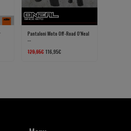
r
Pantaloni Moto Off-Road O’Neal
...
129,95
€
116,95
€