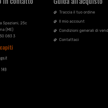
 in contatto
Guida all'acquisto
Traccia il tuo ordine
Il mio account
sa Spaziani, 25c
na (ME)
Condizioni generali di vend
030 083 3
Contattaci
capiti
go.it
 149