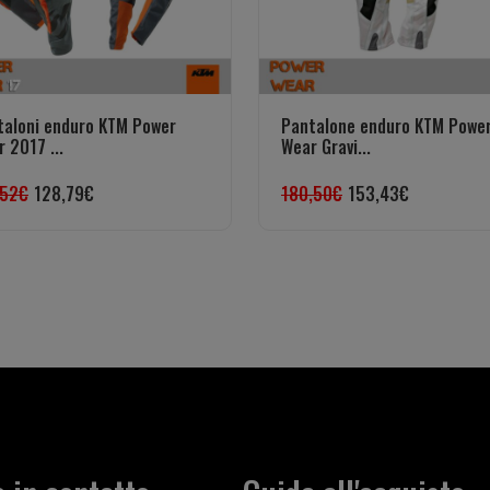
taloni enduro KTM Power
Pantalone enduro KTM Powe
 2017 ...
Wear Gravi...
,52
€
128,79
€
180,50
€
153,43
€