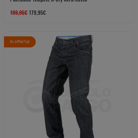
199,95
€
179,95
€
In offerta!