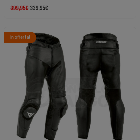
399,95
€
339,95
€
In offerta!