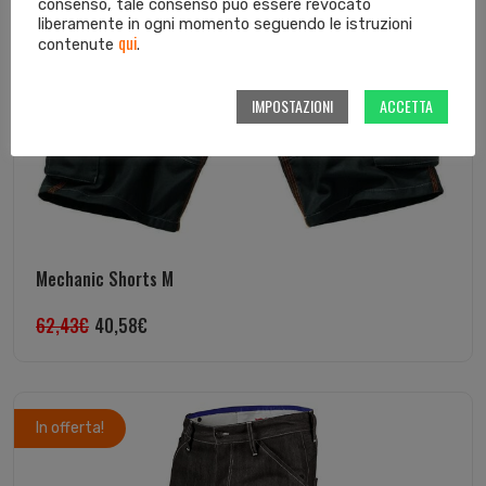
consenso, tale consenso può essere revocato
liberamente in ogni momento seguendo le istruzioni
qui
contenute
.
IMPOSTAZIONI
ACCETTA
Mechanic Shorts M
62,43
€
40,58
€
In offerta!