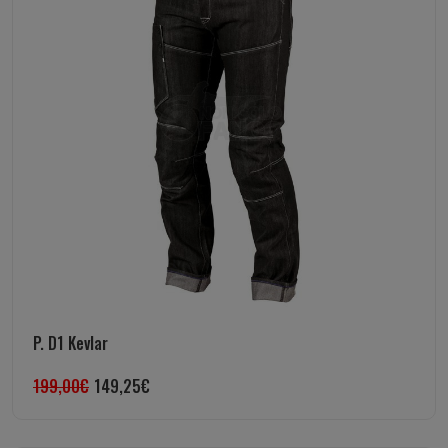
P. D1 Kevlar
199,00
€
149,25
€