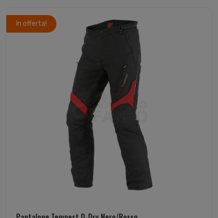
In offerta!
Pantalone Tempest D-Dry Nero/Rosso