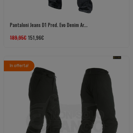
Pantaloni Jeans D1 Pred. Evo Denim Ar...
189,95
€
151,96
€
In offerta!