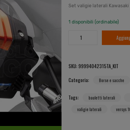
Set valigie laterali Kawasak
1 disponibili (ordinabile)
Aggiung
SKU:
99994042315TA_KIT
Categoria:
Borse e sacche
Tags:
bauletti laterali
valigie laterali
versys 