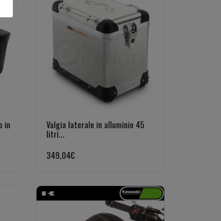
o in
Valgia laterale in alluminio 45
litri...
349,04
€