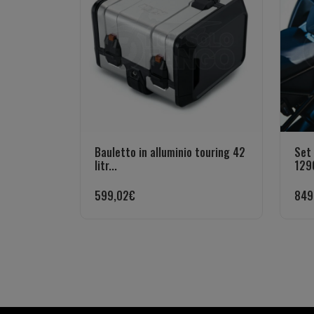
Bauletto in alluminio touring 42
Set 
litr...
1290
599,02
€
849