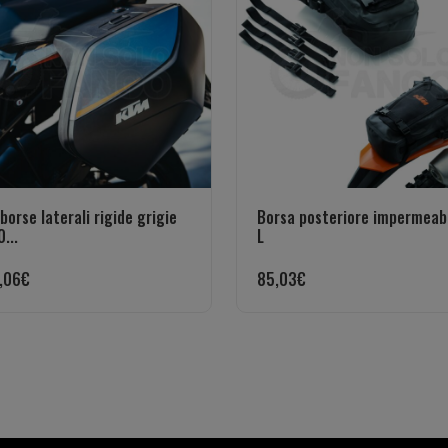
borse laterali rigide grigie
Borsa posteriore impermeabi
...
L
,06
€
85,03
€