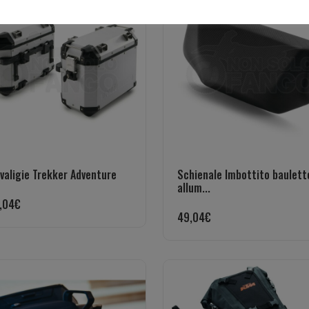
valigie Trekker Adventure
Schienale Imbottito baulett
allum...
,04
€
49,04
€