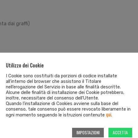
ta dai graffi)
Utilizzo dei Cookie
nato specificatamente per il cliente che ne fa richiesta
I Cookie sono costituiti da porzioni di codice installate
verifica presso il fornitore, per info invitiamo il cliente a c
all'interno del browser che assistono il Titolare
 il pagamento in contrassegno
nell’erogazione del Servizio in base alle finalità descritte.
Alcune delle finalità di installazione dei Cookie potrebbero,
inoltre, necessitare del consenso dell'Utente.
Quando l’installazione di Cookies avviene sulla base del
consenso, tale consenso può essere revocato liberamente in
qui
ogni momento seguendo le istruzioni contenute
.
IMPOSTAZIONI
ACCETTA