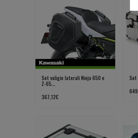
Set valigie laterali Ninja 650 e
Set 
Z-65...
649
367,12
€