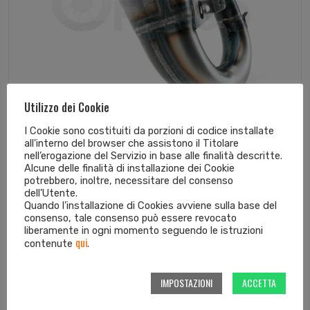
Utilizzo dei Cookie
I Cookie sono costituiti da porzioni di codice installate
all'interno del browser che assistono il Titolare
Collettore di scarico factory EXC ed ...
nell’erogazione del Servizio in base alle finalità descritte.
Alcune delle finalità di installazione dei Cookie
269,01
€
potrebbero, inoltre, necessitare del consenso
dell'Utente.
Quando l’installazione di Cookies avviene sulla base del
consenso, tale consenso può essere revocato
liberamente in ogni momento seguendo le istruzioni
qui
contenute
.
IMPOSTAZIONI
ACCETTA