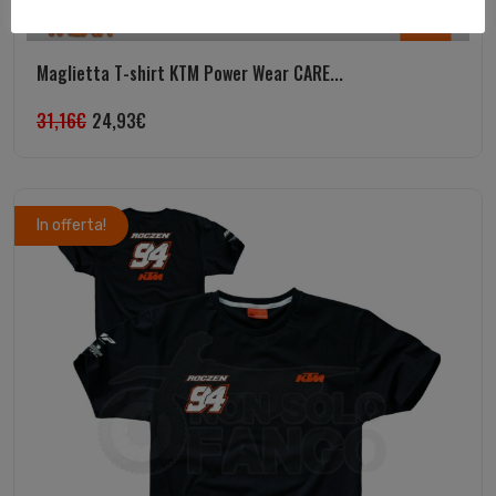
Maglietta T-shirt KTM Power Wear CARE...
31,16
€
24,93
€
In offerta!