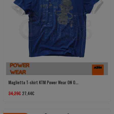
Maglietta T-shirt KTM Power Wear ON O...
34,29
€
27,44
€