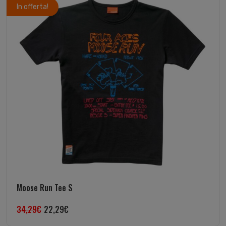
In offerta!
Moose Run Tee S
34,29
€
22,29
€