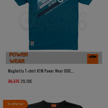
Maglietta T-shirt KTM Power Wear ISDE...
36,37
€
29,10
€
In offerta!