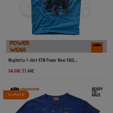
Maglietta T-shirt KTM Power Wear EAGL...
34,29
€
27,44
€
In offerta!