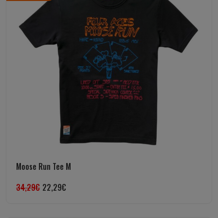
Moose Run Tee M
34,29
€
22,29
€