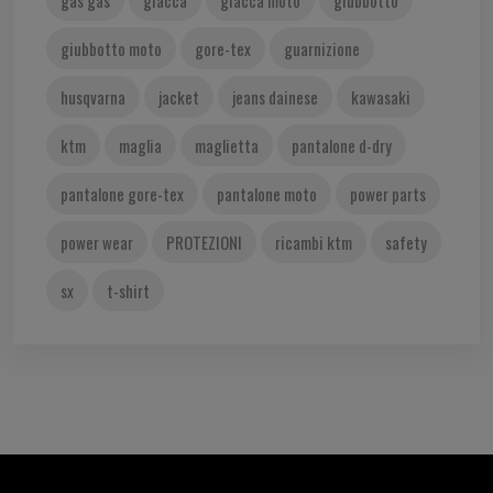
gas gas
giacca
giacca moto
giubbotto
giubbotto moto
gore-tex
guarnizione
husqvarna
jacket
jeans dainese
kawasaki
ktm
maglia
maglietta
pantalone d-dry
pantalone gore-tex
pantalone moto
power parts
power wear
PROTEZIONI
ricambi ktm
safety
sx
t-shirt