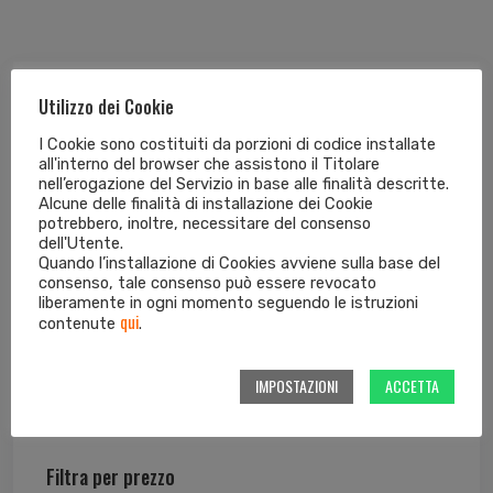
Cerca il tuo prossimo acquisto
Utilizzo dei Cookie
I Cookie sono costituiti da porzioni di codice installate
all'interno del browser che assistono il Titolare
nell’erogazione del Servizio in base alle finalità descritte.
Alcune delle finalità di installazione dei Cookie
potrebbero, inoltre, necessitare del consenso
dell'Utente.
Quando l’installazione di Cookies avviene sulla base del
consenso, tale consenso può essere revocato
Categorie di prodotto
liberamente in ogni momento seguendo le istruzioni
qui
contenute
.
IMPOSTAZIONI
ACCETTA
Filtra per prezzo