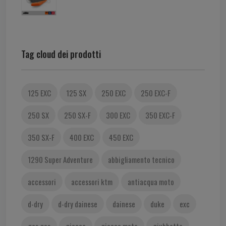
Tag cloud dei prodotti
125 EXC
125 SX
250 EXC
250 EXC-F
250 SX
250 SX-F
300 EXC
350 EXC-F
350 SX-F
400 EXC
450 EXC
1290 Super Adventure
abbigliamento tecnico
accessori
accessori ktm
antiacqua moto
d-dry
d-dry dainese
dainese
duke
exc