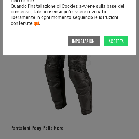
dell'Utente.
In offerta!
Quando l’installazione di Cookies avviene sulla base del
consenso, tale consenso può essere revocato
liberamente in ogni momento seguendo le istruzioni
qui
contenute
.
IMPOSTAZIONI
ACCETTA
Pantaloni Pony Pelle Nero