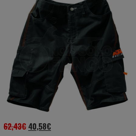
62,43
€
40,58
€