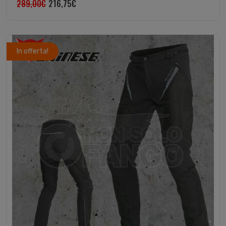
289,00
€
216,75
€
In offerta!