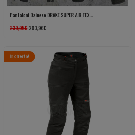
Pantaloni Dainese DRAKE SUPER AIR TEX...
239,95
€
203,96
€
In offerta!