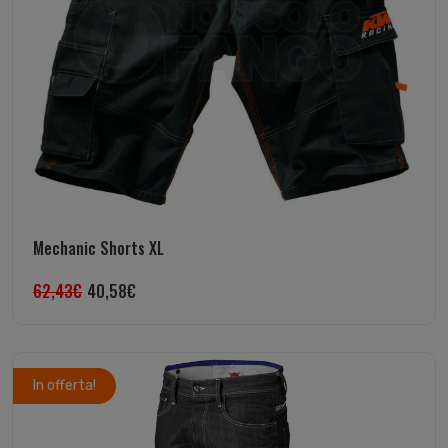
Mechanic Shorts XL
62,43
€
40,58
€
In offerta!