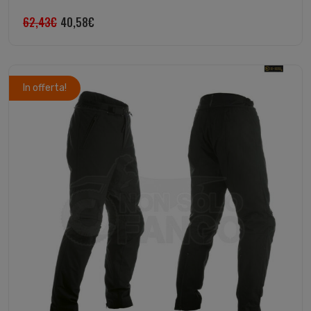
62,43
€
40,58
€
In offerta!