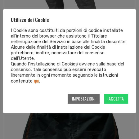
Utilizzo dei Cookie
I Cookie sono costituiti da porzioni di codice installate
all'interno del browser che assistono il Titolare
nell’erogazione del Servizio in base alle finalità descritte.
Alcune delle finalità di installazione dei Cookie
Pantaloni Pony C2 Pelle Nero
potrebbero, inoltre, necessitare del consenso
dell'Utente.
349,95
€
297,46
€
Quando l’installazione di Cookies avviene sulla base del
consenso, tale consenso può essere revocato
liberamente in ogni momento seguendo le istruzioni
qui
contenute
.
In offerta!
IMPOSTAZIONI
ACCETTA