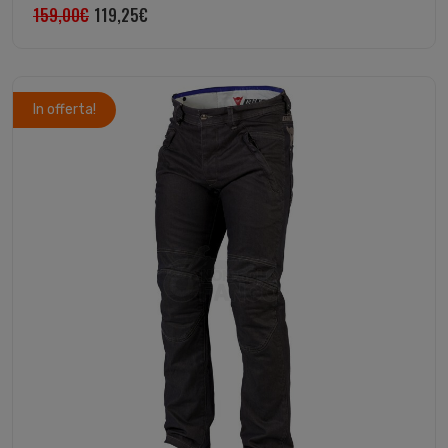
159,00
€
119,25
€
In offerta!